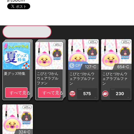
現在提供している景品一覧
CP専用
127-C
654-C
夏グッズ特集
こびとづかん
こびとづかんウ
こびとづかんウ
ウェアラブル
ェアラブルファ
ェアラブルファ
ファン
ン
ン
1PLAY
1PLAY
すべて見る
すべて見る
575
230
CP
CP
324-C