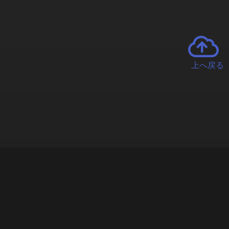
上へ戻る
チャーとは
遊ぶオンラインクレーンゲーム「クラウドキャッチャー」自宅にい
で、UFOキャッチャーを遠隔操作!