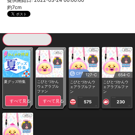
提供開始日: 2022-03-24 00:00:00
約7cm
現在提供している景品一覧
CP専用
127-C
654-C
夏グッズ特集
こびとづかん
こびとづかんウ
こびとづかんウ
ウェアラブル
ェアラブルファ
ェアラブルファ
ファン
ン
ン
1PLAY
1PLAY
すべて見る
すべて見る
575
230
CP
CP