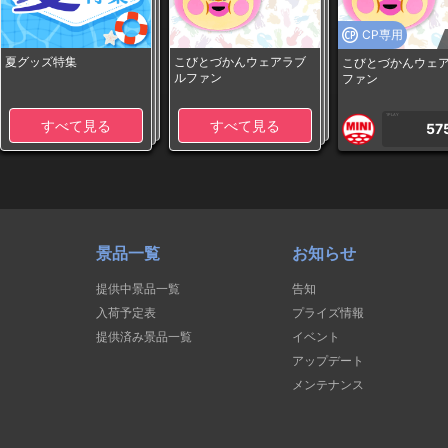
CP専用
夏グッズ特集
こびとづかんウェアラブ
こびとづかんウェ
ルファン
ファン
1PLAY
すべて見る
すべて見る
57
景品一覧
お知らせ
提供中景品一覧
告知
入荷予定表
プライズ情報
提供済み景品一覧
イベント
アップデート
メンテナンス