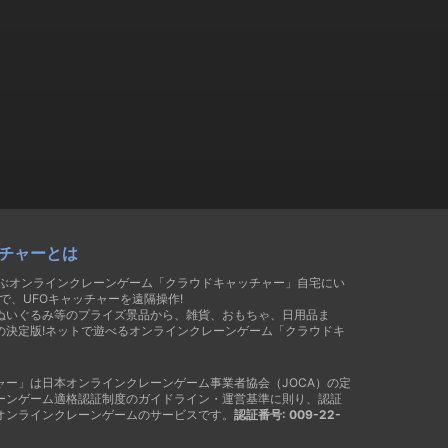
チャーとは
遊ぶオンラインクレーンゲーム「クラウドキャッチャー」自宅にい
で、UFOキャッチャーを遠隔操作!
ぬいぐるみ等のプライズ景品から、雑貨、おもちゃ、日用品ま
の決定版!ネットで遊べるオンラインクレーンゲーム「クラウドキ
ャー」は日本オンラインクレーンゲーム事業者協会（JOCA）の定
ーンゲーム適格認証制度のガイドライン・運営基準に則り、認証
オンラインクレーンゲームのサービスです。
認証番号: 009-22-