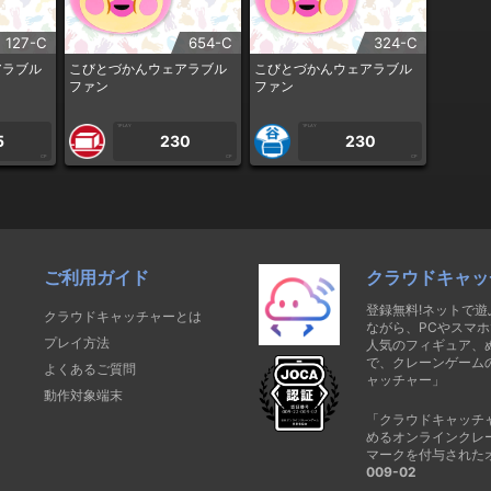
127-C
654-C
324-C
アラブル
こびとづかんウェアラブル
こびとづかんウェアラブル
ファン
ファン
1PLAY
1PLAY
5
230
230
CP
CP
CP
ご利用ガイド
クラウドキャッ
登録無料!ネットで
クラウドキャッチャーとは
ながら、PCやスマホ
プレイ方法
人気のフィギュア、
で、クレーンゲーム
よくあるご質問
ャッチャー」
動作対象端末
「クラウドキャッチ
めるオンラインクレ
マークを付与された
009-02