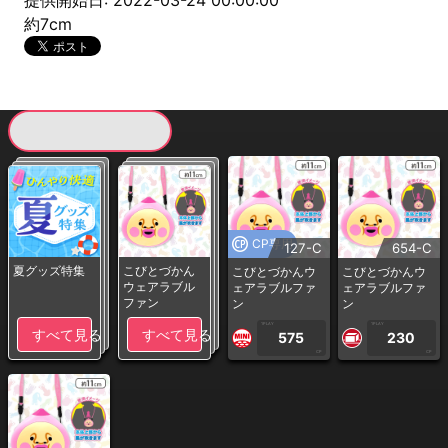
提供開始日: 2022-03-24 00:00:00
約7cm
現在提供している景品一覧
CP専用
127-C
654-C
夏グッズ特集
こびとづかん
こびとづかんウ
こびとづかんウ
ウェアラブル
ェアラブルファ
ェアラブルファ
ファン
ン
ン
1PLAY
1PLAY
すべて見る
すべて見る
575
230
CP
CP