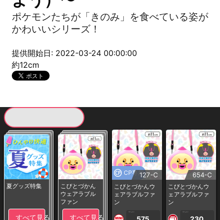
ポケモンたちが「きのみ」を食べている姿が
かわいいシリーズ！
提供開始日: 2022-03-24 00:00:00
約12cm
現在提供している景品一覧
CP専用
127-C
654-C
夏グッズ特集
こびとづかん
こびとづかんウ
こびとづかんウ
ウェアラブル
ェアラブルファ
ェアラブルファ
ファン
ン
ン
1PLAY
1PLAY
すべて見る
すべて見る
575
230