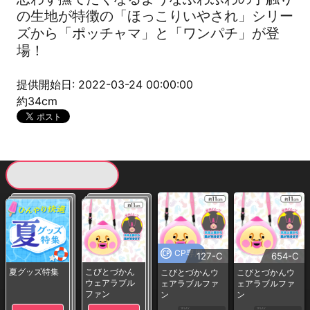
の生地が特徴の「ほっこりいやされ」シリー
ズから「ポッチャマ」と「ワンパチ」が登
場！
提供開始日: 2022-03-24 00:00:00
約34cm
現在提供している景品一覧
CP専用
127-C
654-C
夏グッズ特集
こびとづかん
こびとづかんウ
こびとづかんウ
ウェアラブル
ェアラブルファ
ェアラブルファ
ファン
ン
ン
1PLAY
1PLAY