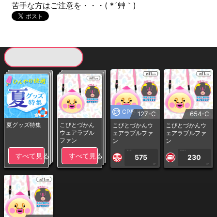
苦手な方はご注意を・・・( *´艸｀)
現在提供している景品一覧
CP専用
127-C
654-C
夏グッズ特集
こびとづかん
こびとづかんウ
こびとづかんウ
ウェアラブル
ェアラブルファ
ェアラブルファ
ファン
ン
ン
1PLAY
1PLAY
すべて見る
すべて見る
575
230
CP
CP