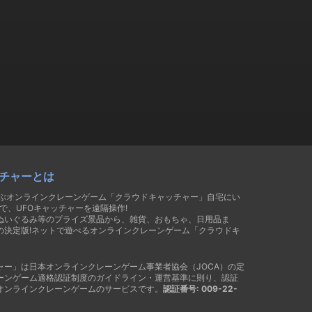
チャーとは
遊ぶオンラインクレーンゲーム「クラウドキャッチャー」自宅にい
で、UFOキャッチャーを遠隔操作!
ぬいぐるみ等のプライズ景品から、雑貨、おもちゃ、日用品ま
の決定版!ネットで遊べるオンラインクレーンゲーム「クラウドキ
ャー」は日本オンラインクレーンゲーム事業者協会（JOCA）の定
ーンゲーム適格認証制度のガイドライン・運営基準に則り、認証
オンラインクレーンゲームのサービスです。
認証番号: 009-22-