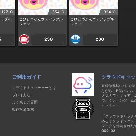
127-C
654-C
324-C
アラブル
こびとづかんウェアラブル
こびとづかんウェアラブル
ファン
ファン
1PLAY
1PLAY
5
230
230
CP
CP
CP
ご利用ガイド
クラウドキャッ
登録無料!ネットで
クラウドキャッチャーとは
ながら、PCやスマホ
プレイ方法
人気のフィギュア、
で、クレーンゲーム
よくあるご質問
ャッチャー」
動作対象端末
「クラウドキャッチ
めるオンラインクレ
マークを付与された
009-02