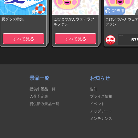
CP専用
夏グッズ特集
こびとづかんウェアラブ
こびとづかんウェ
ルファン
ファン
1PLAY
すべて見る
すべて見る
57
景品一覧
お知らせ
提供中景品一覧
告知
入荷予定表
プライズ情報
提供済み景品一覧
イベント
アップデート
メンテナンス