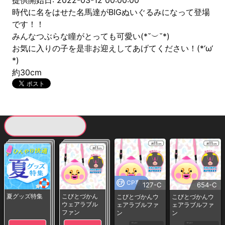
提供開始日: 2022-03-12 00:00:00
時代に名をはせた名馬達がBIGぬいぐるみになって登場
です！！
みんなつぶらな瞳がとっても可愛い(*˘︶˘*)
お気に入りの子を是非お迎えしてあげてください！(*‘ω‘
*)
約30cm
現在提供している景品一覧
CP専用
127-C
654-C
夏グッズ特集
こびとづかん
こびとづかんウ
こびとづかんウ
ウェアラブル
ェアラブルファ
ェアラブルファ
ファン
ン
ン
1PLAY
1PLAY