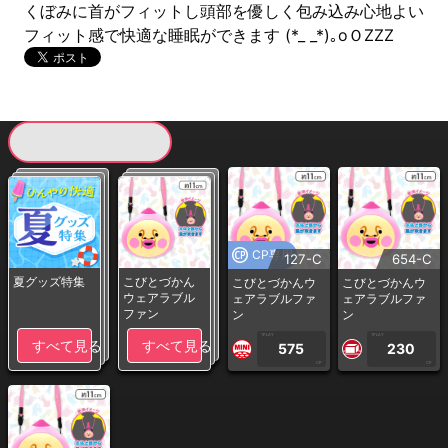
くぼみに首がフィットし頭部を優しく包み込み心地よい
フィット感で快適な睡眠ができます (*_ _*)｡oＯZZZ
現在提供している景品一覧
CP専用
127-C
654-C
夏グッズ特集
こびとづかん
こびとづかんウ
こびとづかんウ
ウェアラブル
ェアラブルファ
ェアラブルファ
ファン
ン
ン
1PLAY
1PLAY
すべて見る
すべて見る
575
230
CP
CP