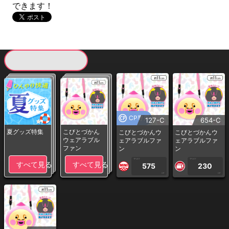
できます！
現在提供している景品一覧
CP専用
127-C
654-C
夏グッズ特集
こびとづかん
こびとづかんウ
こびとづかんウ
ウェアラブル
ェアラブルファ
ェアラブルファ
ファン
ン
ン
1PLAY
1PLAY
すべて見る
すべて見る
575
230
CP
CP