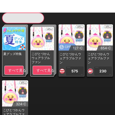
現在提供している景品一覧
CP専用
127-C
654-C
夏グッズ特集
こびとづかん
こびとづかんウ
こびとづかんウ
ウェアラブル
ェアラブルファ
ェアラブルファ
ファン
ン
ン
1PLAY
1PLAY
すべて見る
すべて見る
575
230
CP
CP
324-C
こびとづかんウ
ェアラブルファ