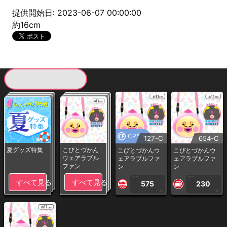
提供開始日: 2023-06-07 00:00:00
約16cm
現在提供している景品一覧
CP専用
127-C
654-C
夏グッズ特集
こびとづかん
こびとづかんウ
こびとづかんウ
ウェアラブル
ェアラブルファ
ェアラブルファ
ファン
ン
ン
1PLAY
1PLAY
すべて見る
すべて見る
575
230
CP
CP