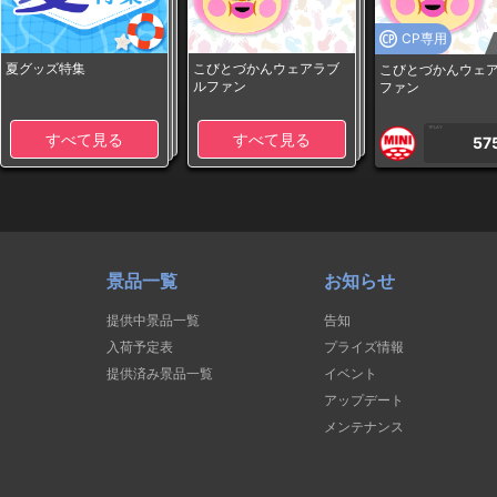
CP専用
夏グッズ特集
こびとづかんウェアラブ
こびとづかんウェ
ルファン
ファン
1PLAY
すべて見る
すべて見る
57
景品一覧
お知らせ
提供中景品一覧
告知
入荷予定表
プライズ情報
提供済み景品一覧
イベント
アップデート
メンテナンス