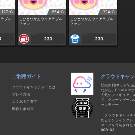
127-C
654-C
324-C
アラブル
こびとづかんウェアラブル
こびとづかんウェアラブル
ファン
ファン
1PLAY
1PLAY
5
230
230
CP
CP
CP
ご利用ガイド
クラウドキャッ
登録無料!ネットで
クラウドキャッチャーとは
ながら、PCやスマホ
プレイ方法
人気のフィギュア、
で、クレーンゲーム
よくあるご質問
ャッチャー」
動作対象端末
「クラウドキャッチ
めるオンラインクレ
マークを付与された
009-02