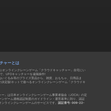
チャーとは
遊ぶオンラインクレーンゲーム「クラウドキャッチャー」自宅にい
で、UFOキャッチャーを遠隔操作!
ぬいぐるみ等のプライズ景品から、雑貨、おもちゃ、日用品ま
の決定版!ネットで遊べるオンラインクレーンゲーム「クラウドキ
ャー」は日本オンラインクレーンゲーム事業者協会（JOCA）の定
ーンゲーム適格認証制度のガイドライン・運営基準に則り、認証
オンラインクレーンゲームのサービスです。
認証番号: 009-22-