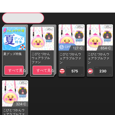
現在提供している景品一覧
CP専用
127-C
654-C
夏グッズ特集
こびとづかん
こびとづかんウ
こびとづかんウ
ウェアラブル
ェアラブルファ
ェアラブルファ
ファン
ン
ン
1PLAY
1PLAY
すべて見る
すべて見る
575
230
CP
CP
324-C
こびとづかんウ
ェアラブルファ