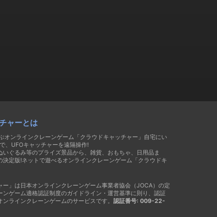
チャーとは
遊ぶオンラインクレーンゲーム「クラウドキャッチャー」自宅にい
で、UFOキャッチャーを遠隔操作!
ぬいぐるみ等のプライズ景品から、雑貨、おもちゃ、日用品ま
の決定版!ネットで遊べるオンラインクレーンゲーム「クラウドキ
ャー」は日本オンラインクレーンゲーム事業者協会（JOCA）の定
ーンゲーム適格認証制度のガイドライン・運営基準に則り、認証
オンラインクレーンゲームのサービスです。
認証番号: 009-22-