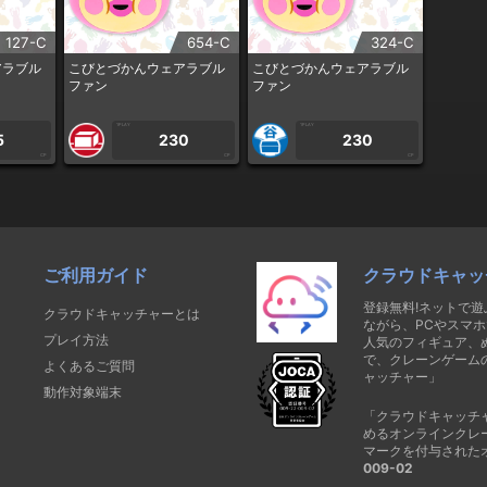
127-C
654-C
324-C
アラブル
こびとづかんウェアラブル
こびとづかんウェアラブル
ファン
ファン
1PLAY
1PLAY
5
230
230
CP
CP
CP
ご利用ガイド
クラウドキャッ
登録無料!ネットで
クラウドキャッチャーとは
ながら、PCやスマホ
プレイ方法
人気のフィギュア、
で、クレーンゲーム
よくあるご質問
ャッチャー」
動作対象端末
「クラウドキャッチ
めるオンラインクレ
マークを付与された
009-02