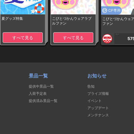
CP専用
夏グッズ特集
こびとづかんウェアラブ
こびとづかんウェ
ルファン
ファン
1PLAY
すべて見る
すべて見る
57
景品一覧
お知らせ
提供中景品一覧
告知
入荷予定表
プライズ情報
提供済み景品一覧
イベント
アップデート
メンテナンス