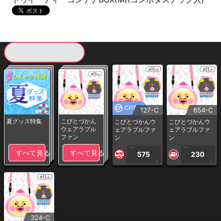
現在提供している景品一覧
CP専用
127-C
654-C
夏グッズ特集
こびとづかん
こびとづかんウ
こびとづかんウ
ウェアラブル
ェアラブルファ
ェアラブルファ
ファン
ン
ン
1PLAY
1PLAY
すべて見る
すべて見る
575
230
CP
CP
324-C