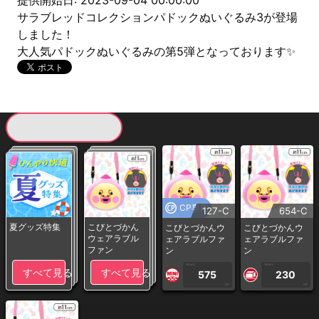
提供開始日: 2023-09-04 00:00:00
サラブレッドコレクションパドックぬいぐるみ3が登場
しました！
大人気パドックぬいぐるみの第5弾となっております✨
現在提供している景品一覧
CP専用
127-C
654-C
夏グッズ特集
こびとづかん
こびとづかんウ
こびとづかんウ
ウェアラブル
ェアラブルファ
ェアラブルファ
ファン
ン
ン
1PLAY
1PLAY
すべて見る
すべて見る
575
230
CP
CP