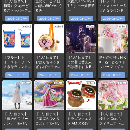
【1人1個まで】
星のカービィ ほ
犬夜叉 Trio-Try-i
【レッド】ト
初音ミク ぬーど
のぼのBIGぬいぐ
T Figureー犬夜叉
イ・ストーリー5
るストッパーフ
るみ
ー
大きなラウンド
ィギュアー10th
収納バスケット
2026-08-07〜
2026-08-07〜
2026-08-07〜
2026-08-07〜
Anniversaryー
【ブルー】ト
【1人1個まで】
【1人1個まで】
勝利の女神：NIK
イ・ストーリー5
おぱんちゅうさ
その着せ替え人
KE ぬーどるスト
大きなラウンド
ぎ おぱサファリ
形は恋をする Bi
ッパーフィギュ
収納バスケット
危機一髪ぬいぐ
Cute Dark Figur
アードロシー -
2026-08-07〜
2026-08-07〜
2026-08-07〜
2026-08-07〜
るみバッグ
eー喜多川海夢 黒
ノスタルジアー
江雫ver.ー
【1人1個まで】
【1人1個まで】
【1人1個まで】
【1人1個まで】
「葬送のフリー
『薬屋のひとり
ドラゴンクエス
桜ミク Coreful
レン」 Trio-Try-i
ごと』 Trio-Try-i
ト AM 光る貯金
フィギュア 〜描
T Figureーフリー
T Figureー猫猫ー
箱 あくまのつぼ
き下ろし和風喫