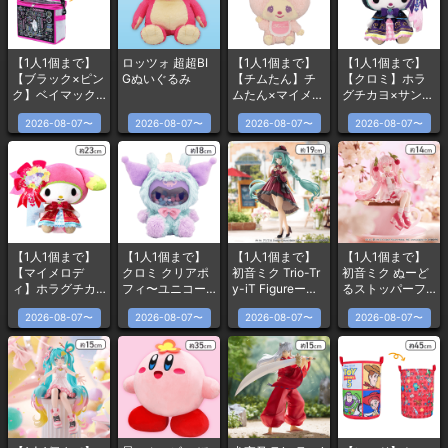
【1人1個まで】
ロッツォ 超超BI
【1人1個まで】
【1人1個まで】
【ブラック×ピン
Gぬいぐるみ
【チムたん】チ
【クロミ】ホラ
ク】ベイマック
ムたん×マイメロ
グチカヨ×サンリ
ス 保冷保温バッ
ディ おそろいい
オキャラクター
2026-08-07〜
2026-08-07〜
2026-08-07〜
2026-08-07〜
グ〜サンフラン
ちごリボンBIGぬ
ズ BIGぬいぐる
ソーキョー〜
いぐるみ
み
【1人1個まで】
【1人1個まで】
【1人1個まで】
【1人1個まで】
【マイメロデ
クロミ クリアポ
初音ミク Trio-Tr
初音ミク ぬーど
ィ】ホラグチカ
フィ〜ユニコー
y-iT Figureーお
るストッパーフ
ヨ×サンリオキャ
ン〜
でかけドレス・R
ィギュアー桜ミ
2026-08-07〜
2026-08-07〜
2026-08-07〜
2026-08-07〜
ラクターズ BIG
ED ver.ー
ク2025ウィンク
ぬいぐるみ
ー