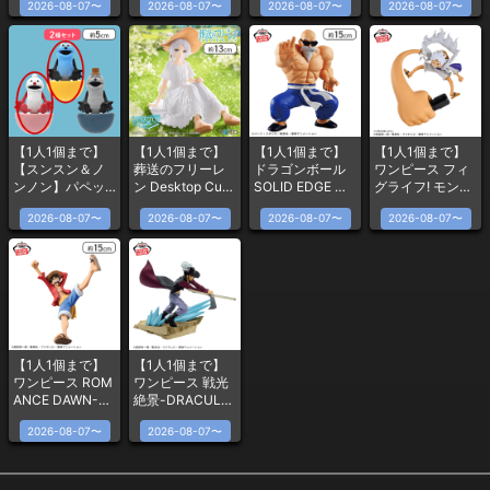
2026-08-07〜
2026-08-07〜
2026-08-07〜
2026-08-07〜
レンー
茶ver.〜
【1人1個まで】
【1人1個まで】
【1人1個まで】
【1人1個まで】
【スンスン＆ノ
葬送のフリーレ
ドラゴンボール
ワンピース フィ
ンノン】パペッ
ン Desktop Cute
SOLID EDGE WO
グライフ! モンキ
トスンスン ゆら
フィギュア フリ
RKS-THE出陣-
ー・D・ルフィ-
2026-08-07〜
2026-08-07〜
2026-08-07〜
2026-08-07〜
ゆらフィギュア
ーレン〜サマー
亀仙人
ギア5-vol.4
ワンピースver.〜
【1人1個まで】
【1人1個まで】
ワンピース ROM
ワンピース 戦光
ANCE DAWN-M
絶景-DRACULE.
ONKEY.D.LUFFY
MIHAWK-
2026-08-07〜
2026-08-07〜
-vol.2