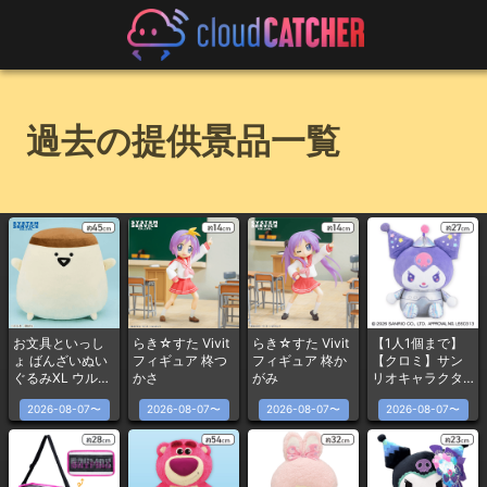
過去の提供景品一覧
お文具といっし
らき☆すた Vivit
らき☆すた Vivit
【1人1個まで】
ょ ばんざいぬい
フィギュア 柊つ
フィギュア 柊か
【クロミ】サン
ぐるみXL ウルト
かさ
がみ
リオキャラクタ
ラDX プリンさん
ーズ トゥインク
2026-08-07〜
2026-08-07〜
2026-08-07〜
2026-08-07〜
ル★ユニバース
ドールBIGタイプ
1