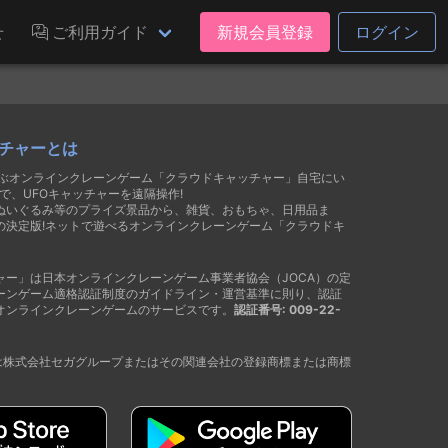
せ
ご利用ガイド
新規会員登録
ログイン
チャーとは
遊ぶオンラインクレーンゲーム「クラウドキャッチャー」自宅にい
で、UFOキャッチャーを遠隔操作!
ぬいぐるみ等のプライズ景品から、雑貨、おもちゃ、日用品ま
の決定版!ネットで遊べるオンラインクレーンゲーム「クラウドキ
ャー」は日本オンラインクレーンゲーム事業者協会（JOCA）の定
ーンゲーム適格認証制度のガイドライン・運営基準に則り、認証
オンラインクレーンゲームのサービスです。
認証番号: 009-22-
®は株式会社セガグループまたはその関連会社の登録商標または商標