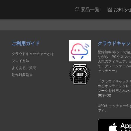
景品一覧
お知ら
ご利用ガイド
クラウドキャッ
登録無料!ネットで
クラウドキャッチャーとは
ながら、PCやスマホ
プレイ方法
人気のフィギュア、
で、クレーンゲーム
よくあるご質問
ャッチャー」
動作対象端末
「クラウドキャッチ
めるオンラインクレ
マークを付与された
009-02
UFOキャッチャー
です。