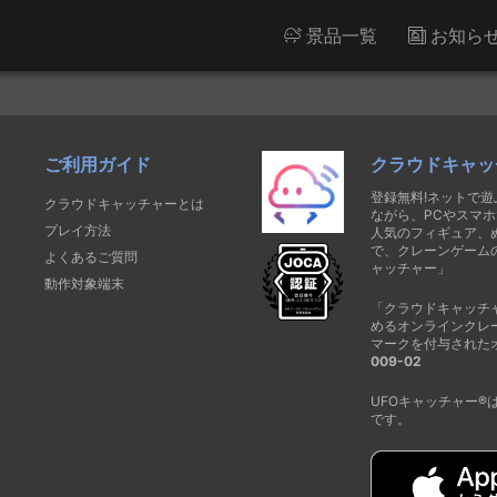
景品一覧
お知ら
ご利用ガイド
クラウドキャッ
登録無料!ネットで
クラウドキャッチャーとは
ながら、PCやスマホ
プレイ方法
人気のフィギュア、
で、クレーンゲーム
よくあるご質問
ャッチャー」
動作対象端末
「クラウドキャッチ
めるオンラインクレ
マークを付与された
009-02
UFOキャッチャー
です。