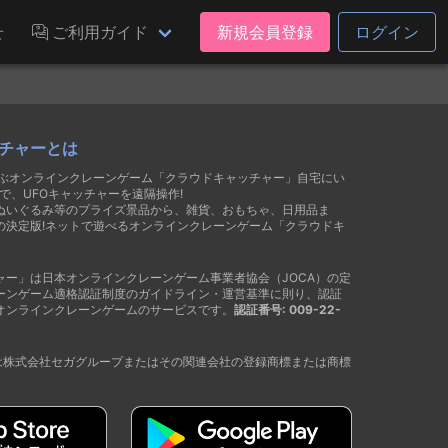
せ
ご利用ガイド
新規会員登録
ログイン
チャーとは
遊ぶオンラインクレーンゲーム「クラウドキャッチャー」自宅にい
で、UFOキャッチャーを遠隔操作!
ぬいぐるみ等のプライズ景品から、雑貨、おもちゃ、日用品ま
の決定版!ネットで遊べるオンラインクレーンゲーム「クラウドキ
ャー」は日本オンラインクレーンゲーム事業者協会（JOCA）の定
ーンゲーム適格認証制度のガイドライン・運営基準に則り、認証
オンラインクレーンゲームのサービスです。
認証番号: 009-22-
®は株式会社セガグループまたはその関連会社の登録商標または商標