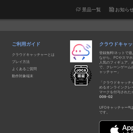
景品一覧
お知ら
ご利用ガイド
クラウドキャッ
登録無料!ネットで
クラウドキャッチャーとは
ながら、PCやスマホ
プレイ方法
人気のフィギュア、
で、クレーンゲーム
よくあるご質問
ャッチャー」
動作対象端末
「クラウドキャッチ
めるオンラインクレ
マークを付与された
009-02
UFOキャッチャー
です。