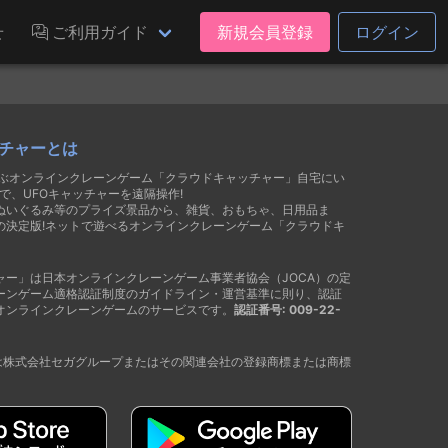
せ
ご利用ガイド
新規会員登録
ログイン
チャーとは
遊ぶオンラインクレーンゲーム「クラウドキャッチャー」自宅にい
で、UFOキャッチャーを遠隔操作!
ぬいぐるみ等のプライズ景品から、雑貨、おもちゃ、日用品ま
の決定版!ネットで遊べるオンラインクレーンゲーム「クラウドキ
ャー」は日本オンラインクレーンゲーム事業者協会（JOCA）の定
ーンゲーム適格認証制度のガイドライン・運営基準に則り、認証
オンラインクレーンゲームのサービスです。
認証番号: 009-22-
®は株式会社セガグループまたはその関連会社の登録商標または商標