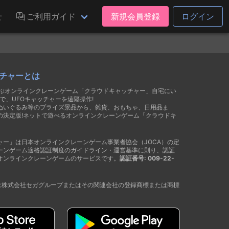
せ
ご利用ガイド
新規会員登録
ログイン
チャーとは
遊ぶオンラインクレーンゲーム「クラウドキャッチャー」自宅にい
で、UFOキャッチャーを遠隔操作!
ぬいぐるみ等のプライズ景品から、雑貨、おもちゃ、日用品ま
の決定版!ネットで遊べるオンラインクレーンゲーム「クラウドキ
ャー」は日本オンラインクレーンゲーム事業者協会（JOCA）の定
ーンゲーム適格認証制度のガイドライン・運営基準に則り、認証
オンラインクレーンゲームのサービスです。
認証番号: 009-22-
®は株式会社セガグループまたはその関連会社の登録商標または商標