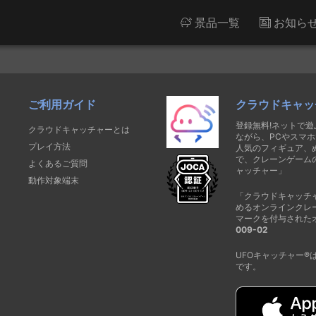
景品一覧
お知ら
ご利用ガイド
クラウドキャッ
登録無料!ネットで
クラウドキャッチャーとは
ながら、PCやスマホ
プレイ方法
人気のフィギュア、
で、クレーンゲーム
よくあるご質問
ャッチャー」
動作対象端末
「クラウドキャッチ
めるオンラインクレ
マークを付与された
009-02
UFOキャッチャー
です。