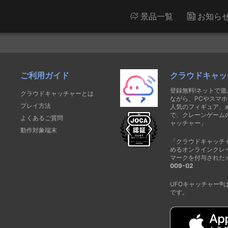
景品一覧
お知ら
ご利用ガイド
クラウドキャッ
登録無料!ネットで
クラウドキャッチャーとは
ながら、PCやスマホ
プレイ方法
人気のフィギュア、
で、クレーンゲーム
よくあるご質問
ャッチャー」
動作対象端末
「クラウドキャッチ
めるオンラインクレ
マークを付与された
009-02
UFOキャッチャー
です。