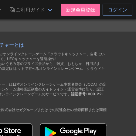
せ
ご利用ガイド
新規会員登録
ログイン
チャーとは
遊ぶオンラインクレーンゲーム「クラウドキャッチャー」自宅にい
で、UFOキャッチャーを遠隔操作!
ぬいぐるみ等のプライズ景品から、雑貨、おもちゃ、日用品ま
の決定版!ネットで遊べるオンラインクレーンゲーム「クラウドキ
ャー」は日本オンラインクレーンゲーム事業者協会（JOCA）の定
ーンゲーム適格認証制度のガイドライン・運営基準に則り、認証
オンラインクレーンゲームのサービスです。
認証番号: 009-22-
®は株式会社セガグループまたはその関連会社の登録商標または商標