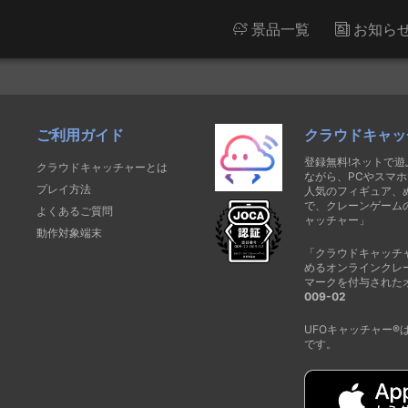
景品一覧
お知ら
ご利用ガイド
クラウドキャッ
登録無料!ネットで
クラウドキャッチャーとは
ながら、PCやスマホ
プレイ方法
人気のフィギュア、
で、クレーンゲーム
よくあるご質問
ャッチャー」
動作対象端末
「クラウドキャッチ
めるオンラインクレ
マークを付与された
009-02
UFOキャッチャー
です。