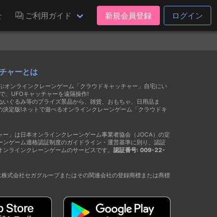
せ
ご利用ガイド
新規会員登録
ログイン
チャーとは
遊ぶオンラインクレーンゲーム「クラウドキャッチャー」自宅にい
で、UFOキャッチャーを遠隔操作!
ぬいぐるみ等のプライズ景品から、雑貨、おもちゃ、日用品ま
の決定版!ネットで遊べるオンラインクレーンゲーム「クラウドキ
ャー」は日本オンラインクレーンゲーム事業者協会（JOCA）の定
ーンゲーム適格認証制度のガイドライン・運営基準に則り、認証
オンラインクレーンゲームのサービスです。
認証番号: 009-22-
®は株式会社セガグループまたはその関連会社の登録商標または商標