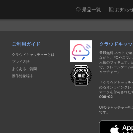
景品一覧
お知ら
ご利用ガイド
クラウドキャッ
登録無料!ネットで
クラウドキャッチャーとは
ながら、PCやスマホ
プレイ方法
人気のフィギュア、
で、クレーンゲーム
よくあるご質問
ャッチャー」
動作対象端末
「クラウドキャッチ
めるオンラインクレ
マークを付与された
009-02
UFOキャッチャー
です。