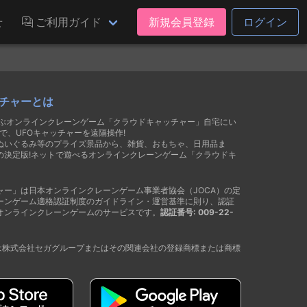
せ
ご利用ガイド
新規会員登録
ログイン
チャーとは
遊ぶオンラインクレーンゲーム「クラウドキャッチャー」自宅にい
で、UFOキャッチャーを遠隔操作!
ぬいぐるみ等のプライズ景品から、雑貨、おもちゃ、日用品ま
の決定版!ネットで遊べるオンラインクレーンゲーム「クラウドキ
ャー」は日本オンラインクレーンゲーム事業者協会（JOCA）の定
ーンゲーム適格認証制度のガイドライン・運営基準に則り、認証
オンラインクレーンゲームのサービスです。
認証番号: 009-22-
®は株式会社セガグループまたはその関連会社の登録商標または商標