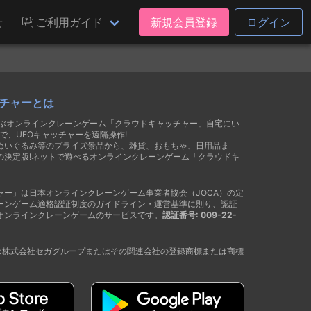
せ
ご利用ガイド
新規会員登録
ログイン
チャーとは
遊ぶオンラインクレーンゲーム「クラウドキャッチャー」自宅にい
で、UFOキャッチャーを遠隔操作!
ぬいぐるみ等のプライズ景品から、雑貨、おもちゃ、日用品ま
の決定版!ネットで遊べるオンラインクレーンゲーム「クラウドキ
ャー」は日本オンラインクレーンゲーム事業者協会（JOCA）の定
ーンゲーム適格認証制度のガイドライン・運営基準に則り、認証
オンラインクレーンゲームのサービスです。
認証番号: 009-22-
®は株式会社セガグループまたはその関連会社の登録商標または商標