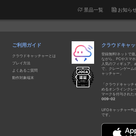
景品一覧
お知ら
ご利用ガイド
クラウドキャッ
登録無料!ネットで
クラウドキャッチャーとは
ながら、PCやスマホ
プレイ方法
人気のフィギュア、
で、クレーンゲーム
よくあるご質問
ャッチャー」
動作対象端末
「クラウドキャッチ
めるオンラインクレ
マークを付与された
009-02
UFOキャッチャー
です。