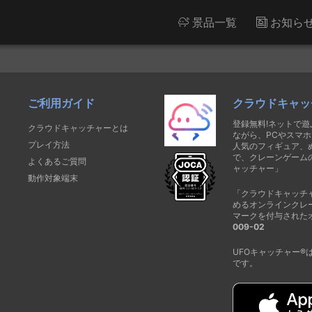
景品一覧
お知ら
ご利用ガイド
クラウドキャッ
登録無料!ネットで
クラウドキャッチャーとは
ながら、PCやスマホ
プレイ方法
人気のフィギュア、
で、クレーンゲーム
よくあるご質問
ャッチャー」
動作対象端末
「クラウドキャッチ
めるオンラインクレ
マークを付与された
009-02
UFOキャッチャー
です。