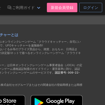
せ
ご利用ガイド
新規会員登録
ログイン
チャーとは
遊ぶオンラインクレーンゲーム「クラウドキャッチャー」自宅にい
で、UFOキャッチャーを遠隔操作!
ぬいぐるみ等のプライズ景品から、雑貨、おもちゃ、日用品ま
の決定版!ネットで遊べるオンラインクレーンゲーム「クラウドキ
ャー」は日本オンラインクレーンゲーム事業者協会（JOCA）の定
ーンゲーム適格認証制度のガイドライン・運営基準に則り、認証
オンラインクレーンゲームのサービスです。
認証番号: 009-22-
®は株式会社セガグループまたはその関連会社の登録商標または商標