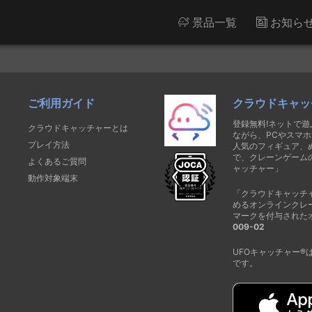
景品一覧
お知ら
ご利用ガイド
クラウドキャッ
登録無料!ネットで
クラウドキャッチャーとは
ながら、PCやスマホ
プレイ方法
人気のフィギュア、
で、クレーンゲーム
よくあるご質問
ャッチャー」
動作対象端末
「クラウドキャッチ
めるオンラインクレ
マークを付与された
009-02
UFOキャッチャー
です。