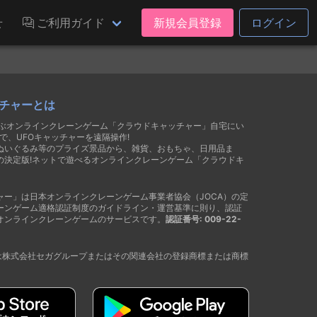
せ
ご利用ガイド
新規会員登録
ログイン
チャーとは
遊ぶオンラインクレーンゲーム「クラウドキャッチャー」自宅にい
で、UFOキャッチャーを遠隔操作!
ぬいぐるみ等のプライズ景品から、雑貨、おもちゃ、日用品ま
の決定版!ネットで遊べるオンラインクレーンゲーム「クラウドキ
ャー」は日本オンラインクレーンゲーム事業者協会（JOCA）の定
ーンゲーム適格認証制度のガイドライン・運営基準に則り、認証
オンラインクレーンゲームのサービスです。
認証番号: 009-22-
®は株式会社セガグループまたはその関連会社の登録商標または商標