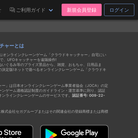
せ
ご利用ガイド
新規会員登録
ログイン
チャーとは
遊ぶオンラインクレーンゲーム「クラウドキャッチャー」自宅にい
で、UFOキャッチャーを遠隔操作!
ぬいぐるみ等のプライズ景品から、雑貨、おもちゃ、日用品ま
の決定版!ネットで遊べるオンラインクレーンゲーム「クラウドキ
ャー」は日本オンラインクレーンゲーム事業者協会（JOCA）の定
ーンゲーム適格認証制度のガイドライン・運営基準に則り、認証
オンラインクレーンゲームのサービスです。
認証番号: 009-22-
®は株式会社セガグループまたはその関連会社の登録商標または商標