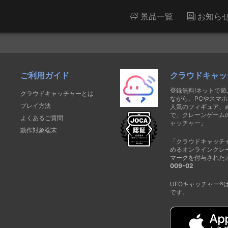
景品一覧
お知ら
ご利用ガイド
クラウドキャッ
登録無料!ネットで
クラウドキャッチャーとは
ながら、PCやスマホ
プレイ方法
人気のフィギュア、
で、クレーンゲーム
よくあるご質問
ャッチャー」
動作対象端末
「クラウドキャッチ
めるオンラインクレ
マークを付与された
009-02
UFOキャッチャー
です。