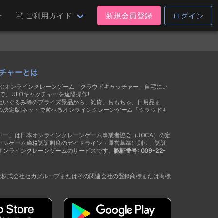
せ
ご利用ガイド
新規会員登録
ログイン
チャーとは
遊ぶオンラインクレーンゲーム「クラウドキャッチャー」自宅にい
で、UFOキャッチャーを遠隔操作!
ぬいぐるみ等のプライズ景品から、雑貨、おもちゃ、日用品ま
の決定版!ネットで遊べるオンラインクレーンゲーム「クラウドキ
ャー」は日本オンラインクレーンゲーム事業者協会（JOCA）の定
ーンゲーム適格認証制度のガイドライン・運営基準に則り、認証
オンラインクレーンゲームのサービスです。
認証番号: 009-22-
®は株式会社セガグループまたはその関連会社の登録商標または商標