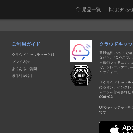
景品一覧
お知ら
ご利用ガイド
クラウドキャッ
登録無料!ネットで
クラウドキャッチャーとは
ながら、PCやスマホ
プレイ方法
人気のフィギュア、
で、クレーンゲーム
よくあるご質問
ャッチャー」
動作対象端末
「クラウドキャッチ
めるオンラインクレ
マークを付与された
009-02
UFOキャッチャー
です。