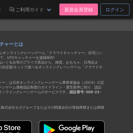
せ
ご利用ガイド
新規会員登録
ログイン
チャーとは
遊ぶオンラインクレーンゲーム「クラウドキャッチャー」自宅にい
で、UFOキャッチャーを遠隔操作!
ぬいぐるみ等のプライズ景品から、雑貨、おもちゃ、日用品ま
の決定版!ネットで遊べるオンラインクレーンゲーム「クラウドキ
ャー」は日本オンラインクレーンゲーム事業者協会（JOCA）の定
ーンゲーム適格認証制度のガイドライン・運営基準に則り、認証
オンラインクレーンゲームのサービスです。
認証番号: 009-22-
®は株式会社セガグループまたはその関連会社の登録商標または商標