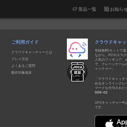
景品一覧
お知ら
ご利用ガイド
クラウドキャッ
登録無料!ネットで
クラウドキャッチャーとは
ながら、PCやスマホ
プレイ方法
人気のフィギュア、
で、クレーンゲーム
よくあるご質問
ャッチャー」
動作対象端末
「クラウドキャッチ
めるオンラインクレ
マークを付与された
009-02
UFOキャッチャー
です。