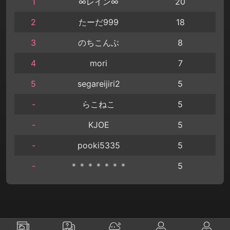
1
∞レイン∞
20
2
たーだ999
18
3
のちこんぶ
8
4
mori
7
5
segareijiri2
5
-
らこねこ
5
-
KJOE
5
-
pooki5335
5
-
＊＊＊＊＊＊＊
5