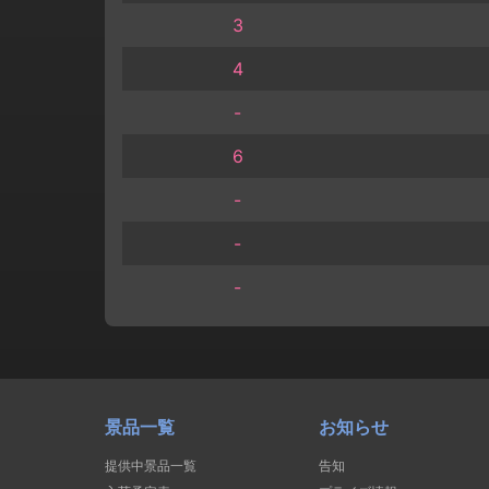
3
4
-
6
-
-
-
景品一覧
お知らせ
提供中景品一覧
告知