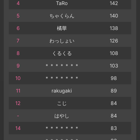
4
TaRo
142
5
ちゃくらん
140
6
橘華
138
7
わっしょい
126
8
くるくる
108
9
＊＊＊＊＊＊＊
103
10
＊＊＊＊＊＊＊
98
11
rakugaki
89
12
こじ
84
-
はやし
84
14
＊＊＊＊＊＊＊
83