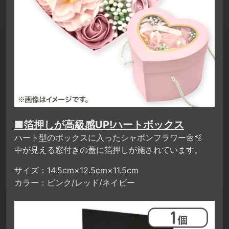
■箔押しが高級感UP!ハートボックス
ハート型のボックスに入ったシャボンフラワー🌼🫧
中が見える窓付きの蓋に箔押しが施されています。
サイズ：14.5cm×12.5cm×11.5cm
カラー：ピンク/レッド/ネイビー