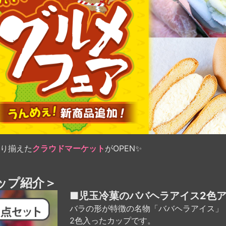
り揃えた
クラウドマーケット
がOPEN✨
ップ紹介＞
■児玉冷菓のババヘラアイス2色
バラの形が特徴の名物「ババヘラアイス」
2色入ったカップです。