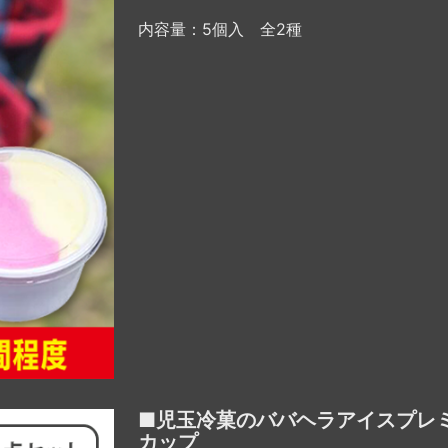
内容量：5個入 全2種
■児玉冷菓のババヘラアイスプレ
カップ