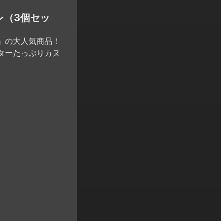
レ（3個セッ
」の大人気商品！
ターたっぷりカヌ