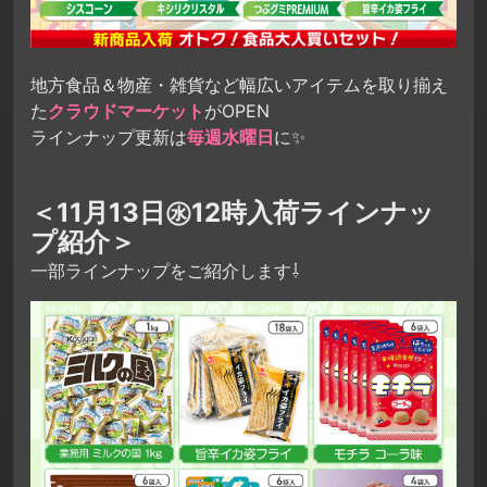
地方食品＆物産・雑貨など幅広いアイテムを取り揃え
た
クラウドマーケット
がOPEN
ラインナップ更新は
毎週水曜日
に✨
＜11月13日㊌12時入荷ラインナッ
プ紹介＞
一部ラインナップをご紹介します⇩