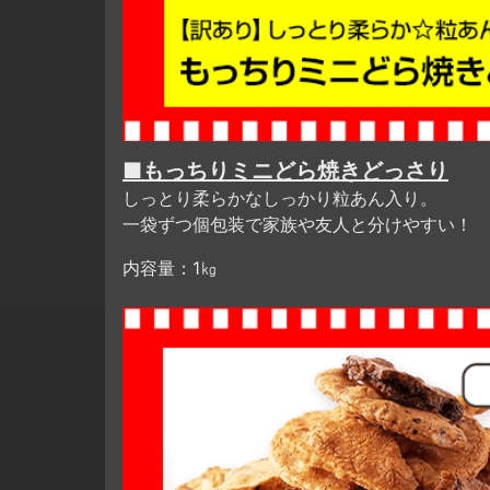
■もっちりミニどら焼きどっさり
しっとり柔らかなしっかり粒あん入り。
一袋ずつ個包装で家族や友人と分けやすい！
内容量：1㎏