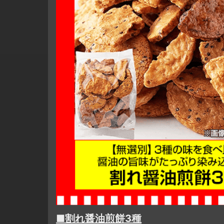
■割れ醤油煎餅3種