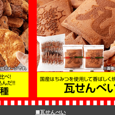
■瓦せんべい