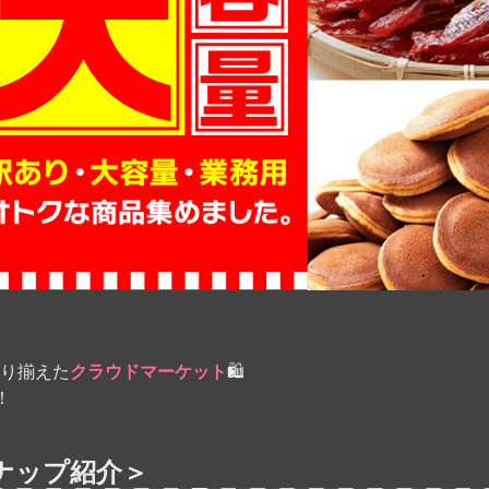
り揃えた
クラウドマーケット
🛍
！
ンナップ紹介＞