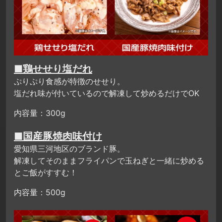
■鶏せせり塩だれ
ぷりぷり食感が特徴のせせり。
塩だれ味が付いているので解凍して炒めるだけでOK
内容量：300g
■国産豚焼肉味付け
愛知県三河地区のブランド豚。
解凍してそのままフライパンで玉ねぎと一緒に炒める
とご飯がすすむ！
内容量：500g