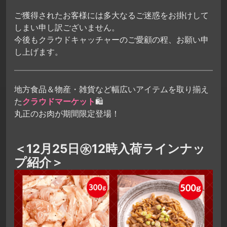
ご獲得されたお客様には多大なるご迷惑をお掛けして
しまい申し訳ございません。
今後もクラウドキャッチャーのご愛顧の程、お願い申
し上げます。
地方食品＆物産・雑貨など幅広いアイテムを取り揃え
た
クラウドマーケット
🛍
丸正のお肉が期間限定登場！
＜12月25日㊌12時入荷ラインナッ
プ紹介＞