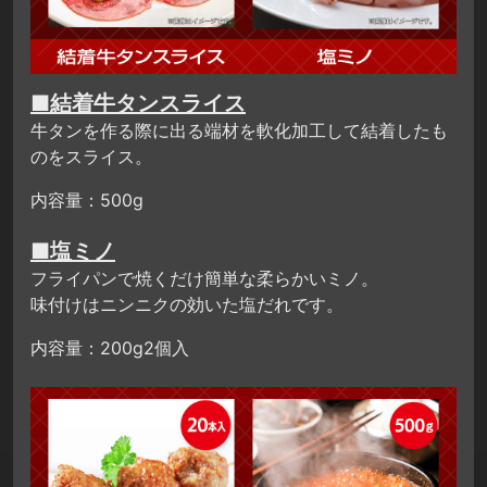
■結着牛タンスライス
牛タンを作る際に出る端材を軟化加工して結着したも
のをスライス。
内容量：500g
■塩ミノ
フライパンで焼くだけ簡単な柔らかいミノ。
味付けはニンニクの効いた塩だれです。
内容量：200g2個入