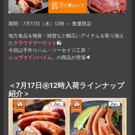
期間：7月17日（水）12時 ～ 数量限定
地方食品＆物産・雑貨など幅広いアイテムを取り揃え
た
クラウドマーケット
🛍
今回は手作りハム・ソーセイジ工房「
シュヴァインハイム
」の商品が登場🥩
＜7月17日㊌12時入荷ラインナップ
紹介＞