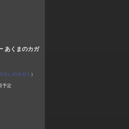
ー あくまのカガ
のろいのカガミ
）
荷予定