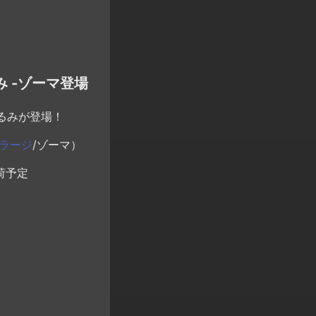
み -ゾーマ登場
るみが登場！
ラージ
/ゾーマ）
荷予定