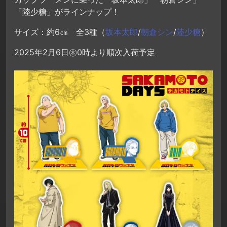
「陸少糖」がラインナップ！
サイズ：約6㎝ 全3種（
坂本太郎
/
朝倉シン
/
陸少糖
）
2025年2月6日㊍0時より順次入荷予定