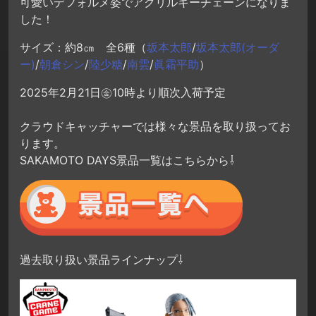
可愛いデフォルメ姿でアクリルキーチェーンになりま
した！
サイズ：約8㎝ 全6種（
坂本太郎
/
坂本太郎(オーダ
ー)
/
朝倉シン
/
陸少糖
/
南雲
/
眞霜平助
）
2025年2月21日㊎10時より順次入荷予定
クラウドキャッチャーでは様々な景品を取り扱ってお
ります。
SAKAMOTO DAYS景品一覧はこちらから⇩
過去取り扱い景品ラインナップ⇩