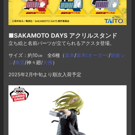
■SAKAMOTO DAYS アクリルスタンド
立ち絵と名前パーツが立てられるアクスタ登場。
サイズ：約10㎝ 全6種（
坂本
/
坂本(オーダー)
/
朝倉シ
ン
/
南雲
/神々廻/
大佛
）
2025年2月中旬より順次入荷予定