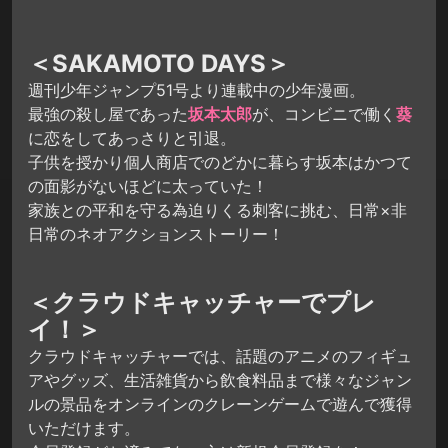
＜SAKAMOTO DAYS＞
週刊少年ジャンプ51号より連載中の少年漫画。
最強の殺し屋であった
坂本太郎
が、コンビニで働く
葵
に恋をしてあっさりと引退。
子供を授かり個人商店でのどかに暮らす坂本はかつて
の面影がないほどに太っていた！
家族との平和を守る為迫りくる刺客に挑む、日常×非
日常のネオアクションストーリー！
＜クラウドキャッチャーでプレ
イ！＞
クラウドキャッチャーでは、話題のアニメのフィギュ
アやグッズ、生活雑貨から飲食料品まで様々なジャン
ルの景品をオンラインのクレーンゲームで遊んで獲得
いただけます。