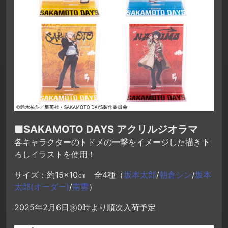
■SAKAMOTO DAYS アクリルジオラマ
各キャラクターのトドメの一撃をイメージした描き下
ろしイラストを使用！
サイズ：約15×10㎝ 全4種（
坂本太郎
/
朝倉シン
/
坂本
太郎(オーダー)
/
南雲
）
2025年2月6日㊍0時より順次入荷予定