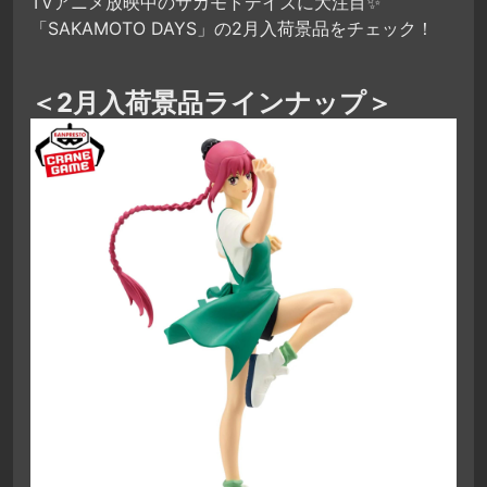
TVアニメ放映中のサカモトデイズに大注目✨
「SAKAMOTO DAYS」の2月入荷景品をチェック！
＜2月入荷景品ラインナップ＞