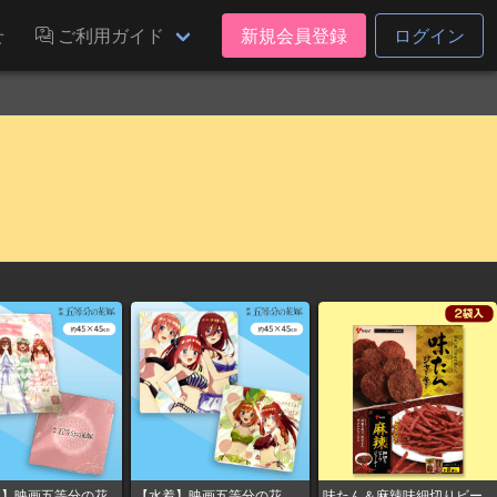
せ
ご利用ガイド
新規会員登録
ログイン
ス】映画五等分の花
【水着】映画五等分の花
味たん＆麻辣味細切りビー