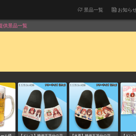
景品一覧
お知ら
提供景品一覧
コール摂
【ドレス】映画五等分の花
【水着】映画五等分の花
【ドレ