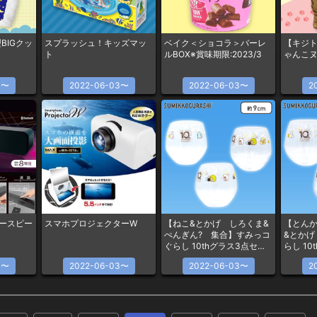
BIGクッ
スプラッシュ！キッズマッ
ベイク＜ショコラ＞バーレ
【キジ
ト
ルBOX※賞味期限:2023/3
ゃんこヌ
3〜
2022-06-03〜
2022-06-03〜
2
バースピー
スマホプロジェクターW
【ねこ&とかげ しろくま&
【とんか
ぺんぎん? 集合】すみっコ
&とかげ
ぐらし 10thグラス3点セッ
らし 1
ト
3〜
2022-06-03〜
2022-06-03〜
2