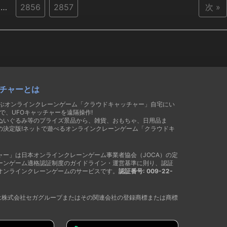
…
2856
2857
次 »
チャーとは
遊ぶオンラインクレーンゲーム「クラウドキャッチャー」自宅にい
で、UFOキャッチャーを遠隔操作!
ぬいぐるみ等のプライズ景品から、雑貨、おもちゃ、日用品ま
の決定版!ネットで遊べるオンラインクレーンゲーム「クラウドキ
ャー」は日本オンラインクレーンゲーム事業者協会（JOCA）の定
ーンゲーム適格認証制度のガイドライン・運営基準に則り、認証
オンラインクレーンゲームのサービスです。
認証番号: 009-22-
®は株式会社セガグループまたはその関連会社の登録商標または商標