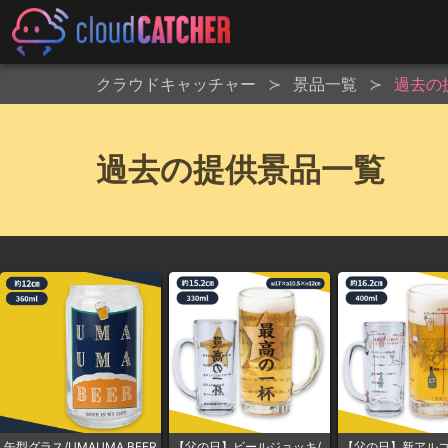
クラウドキャッチャー
景品一覧
過去の
過去の提供景品一覧
缶型グラス/UMAUMA BEER
【父の日】ビールジョッキ/
【父の日】新アル