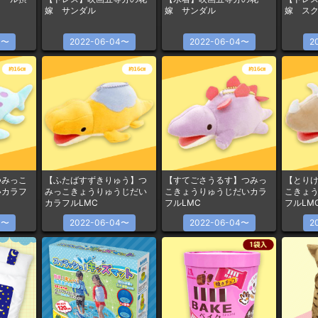
嫁 サンダル
嫁 サンダル
嫁 ス
4〜
2022-06-04〜
2022-06-04〜
2
つみっこ
【ふたばすずきりゅう】つ
【すてごさうるす】つみっ
【とり
いカラフ
みっこきょうりゅうじだい
こきょうりゅうじだいカラ
こきょ
カラフルLMC
フルLMC
フルLM
4〜
2022-06-04〜
2022-06-04〜
2