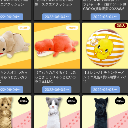
クエアクッション
嫁 スクエアクッション
フジャーキー2種アソートBI
GBOX※賞味期限:2022/8/6
022-06-04〜
2022-06-04〜
2022-06-04〜
けらとぷす】つみっ
【てぃらのさうるす】つみ
【オレンジ】チキンラーメ
うりゅうじだいカラ
っこきょうりゅうじだいカ
ンミニ丸缶※賞味期限2022/
C
ラフルLMC
11
022-06-04〜
2022-06-04〜
2022-06-03〜