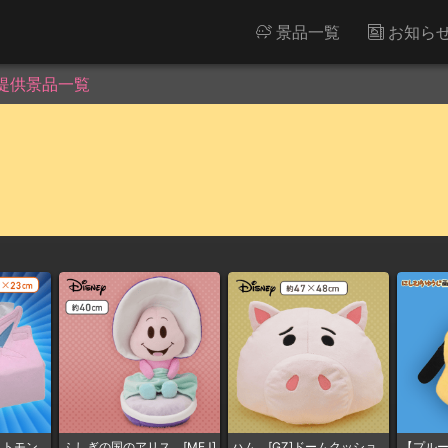
景品一覧
お知ら
提供景品一覧
ットモン
ふしぎの国のアリス [MEJ]
ハム [GZ]ドームクッショ
【プル