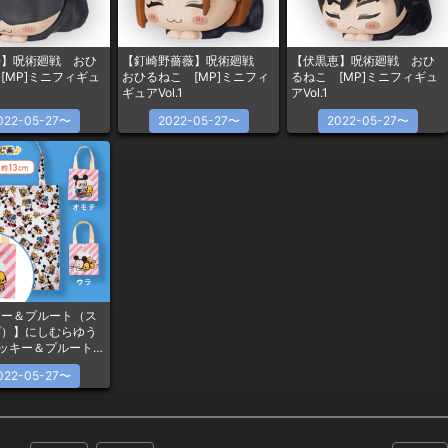
悟】呪術廻戦 おひ
【釘崎野薔薇】呪術廻戦
【伏黒恵】呪術廻戦 おひ
[MP]ミニフィギュ
おひるねこ [MP]ミニフィ
るねこ [MP]ミニフィギュ
ギュアVol.1
アVol.1
022-05-27〜
2022-05-27〜
2022-05-27〜
キー＆プルート（ス
プ）】にしむらゆう
ミッキー＆プルート
エコバッグ
022-05-27〜