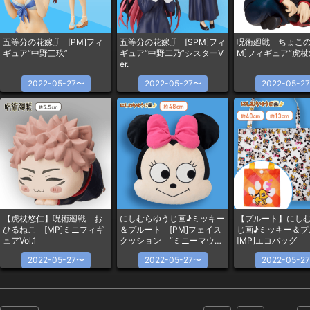
五等分の花嫁∬ [PM]フィ
五等分の花嫁∬ [SPM]フィ
呪術廻戦 ちょこの
ギュア“中野三玖”
ギュア“中野二乃”シスターV
M]フィギュア“虎杖
er.
2022-05-27〜
2022-05-27〜
2022-05-2
【虎杖悠仁】呪術廻戦 お
にしむらゆうじ画♪ミッキー
【プルート】にし
ひるねこ [MP]ミニフィギ
＆プルート [PM]フェイス
じ画♪ミッキー＆
ュアVol.1
クッション “ミニーマウ
[MP]エコバッグ
ス”
2022-05-27〜
2022-05-27〜
2022-05-2