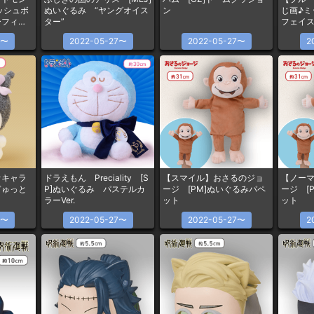
ッシュボ
ぬいぐるみ “ヤングオイス
ン
じ画♪
ーフィ／
ター”
フェイ
フィア〜
7〜
2022-05-27〜
2022-05-27〜
2
オキャラ
ドラえもん Preciality [S
【スマイル】おさるのジョ
【ノー
ぎゅっと
P]ぬいぐるみ パステルカ
ージ [PM]ぬいぐるみパペ
ージ [
ラーVer.
ット
ット
7〜
2022-05-27〜
2022-05-27〜
2