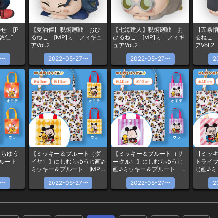
せ [P
【夏油傑】呪術廻戦 おひ
【七海建人】呪術廻戦 お
【五条
悠仁”
るねこ [MP]ミニフィギュ
ひるねこ [MP]ミニフィギ
るねこ 
アVol.2
ュアVol.2
アVol.2
7〜
2022-05-27〜
2022-05-27〜
2
むらゆう
【ミッキー＆プルート（ダ
【ミッキー＆プルート（サ
【ミッ
プルート
イヤ）】にしむらゆうじ画♪
ークル）】にしむらゆうじ
トライ
ミッキー＆プルート [MP]
画♪ミッキー＆プルート
じ画♪
エコバッグ
[MP]エコバッグ
[MP]
7〜
2022-05-27〜
2022-05-27〜
2