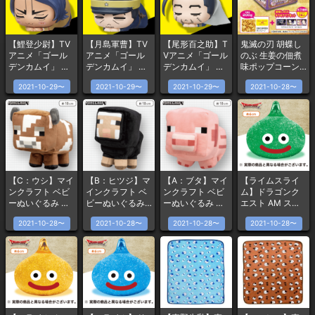
【鯉登少尉】TV
【月島軍曹】TV
【尾形百之助】T
鬼滅の刃 胡蝶し
アニメ「ゴール
アニメ「ゴール
Vアニメ「ゴール
のぶ 生姜の佃煮
デンカムイ」 お
デンカムイ」 お
デンカムイ」 お
味ポップコーンB
ひるねこ [MP]ミ
ひるねこ [MP]ミ
ひるねこ [MP]ミ
OX(マグネット
2021-10-29〜
2021-10-29〜
2021-10-29〜
2021-10-28〜
ニフィギュアVol.
ニフィギュアVol.
ニフィギュアVol.
入)
2
2
2
【C：ウシ】マイ
【B：ヒツジ】マ
【A：ブタ】マイ
【ライムスライ
ンクラフト ベビ
インクラフト ベ
ンクラフト ベビ
ム】ドラゴンク
ーぬいぐるみ 〜
ビーぬいぐるみ
ーぬいぐるみ 〜
エスト AM スラ
ブタ・ヒツジ・
〜ブタ・ヒツ
ブタ・ヒツジ・
イムキラキラフ
2021-10-28〜
2021-10-28〜
2021-10-28〜
2021-10-28〜
ウシ〜
ジ・ウシ〜
ウシ〜
ィギュア