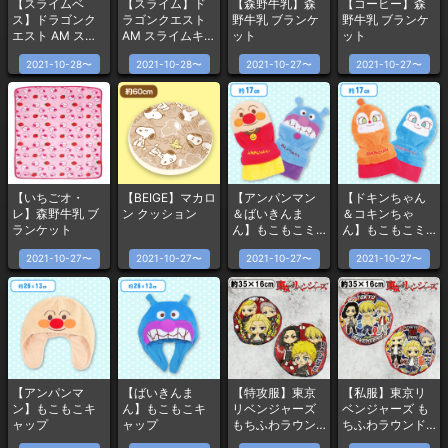
【スライムベ
【スライム】ド
【森野牛乳】森
【コーヒー】森
ス】ドラゴンク
ラゴンクエスト
野牛乳 ブランケ
野牛乳 ブランケ
エスト AM スラ
AM スライムキラ
ット
ット
イムキラキラフ
キラフィギュア
2021-10-28〜
2021-10-28〜
2021-10-27〜
2021-10-27〜
ィギュア
【いちごオ・
【BEIGE】マカロ
【アンパンマン
【ドキンちゃん
レ】森野牛乳 ブ
ン クッション
＆ばいきんま
＆コキンちゃ
ランケット
ん】もこもこミ
ん】もこもこミ
トン
トン
2021-10-27〜
2021-10-27〜
2021-10-27〜
2021-10-27〜
【アンパンマ
【ばいきんま
【特攻服】東京
【私服】東京リ
ン】もこもこキ
ん】もこもこキ
リベンジャーズ
ベンジャーズ も
ャップ
ャップ
もちふわラウン
ちふわラウンド
ドクッション
クッション