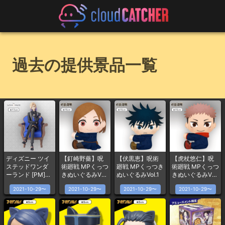
過去の提供景品一覧
ディズニー ツイ
【釘崎野薔】呪
【伏黒恵】呪術
【虎杖悠仁】呪
ステッドワンダ
術廻戦 MPくっつ
廻戦 MPくっつき
術廻戦 MPくっつ
ーランド [PM]グ
きぬいぐるみVol.
ぬいぐるみVol.1
きぬいぐるみVol.
レイスシチュエ
1
1
2021-10-29〜
2021-10-29〜
2021-10-29〜
2021-10-29〜
ーションフィギ
ュア〜ヴィル・
シェーンハイ
ト〜