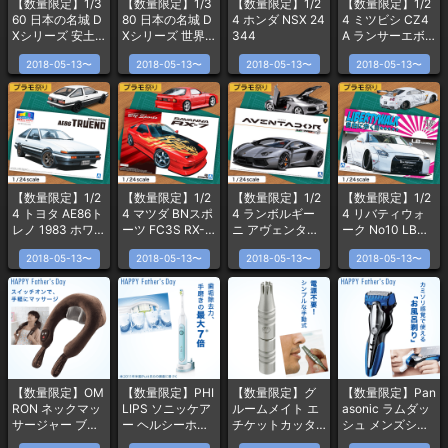
【数量限定】1/3
【数量限定】1/3
【数量限定】1/2
【数量限定】1/2
60 日本の名城 D
80 日本の名城 D
4 ホンダ NSX 24
4 ミツビシ CZ4
Xシリーズ 安土
Xシリーズ 世界
344
A ランサーエボ
城 DX6
文化遺産 国宝 姫
リューション フ
2018-05-13〜
2018-05-13〜
2018-05-13〜
2018-05-13〜
路城
ァイナルエディ
ション 2015 ファ
ントムブラック
パール
【数量限定】1/2
【数量限定】1/2
【数量限定】1/2
【数量限定】1/2
4 トヨタ AE86ト
4 マツダ BNスポ
4 ランボルギー
4 リバティウォ
レノ 1983 ホワイ
ーツ FC3S RX-7
ニ アヴェンタド
ーク No10 LB・
ト/ブラック
1989
ール
ワークス R35 GT
2018-05-13〜
2018-05-13〜
2018-05-13〜
2018-05-13〜
-R Ver.2
【数量限定】OM
【数量限定】PHI
【数量限定】グ
【数量限定】Pan
RON ネックマッ
LIPS ソニッケア
ルームメイト エ
asonic ラムダッ
サージャー ブラ
ー ヘルシーホワ
チケットカッタ
シュ メンズシェ
ウン
イト
ー
ーバー