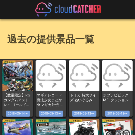
過去の提供景品一覧
【数量限定】RG
マギアレコード
トミカ 特大サイ
ポプテピピック
ガンダムアスト
魔法少女まどか
ズ ぬいぐるみ
MEJクッション
レイ ゴールドフ
☆マギカ外伝 リ
レーム天ミナ 1/1
バーシブルクッ
2018-05-14〜
2018-05-13〜
2018-05-13〜
2018-05-13〜
44スケール
ションvol.3