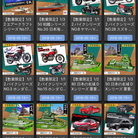
【数量限定】1/3
【数量限定】1/3
【数量限定】 1/1
【数量限定】 1/1
2 エアークラフト
50 戦艦シリーズ
2 バイクシリーズ
2 バイクシリーズ
シリーズ No.17
No.30 日本海軍
NO.8 ヤマハ VM
NO.28 スズキ GS
日本海軍 三菱 零
戦艦 大和
AX 2007
400E
2018-05-13〜
2018-05-13〜
2018-05-13〜
2018-05-13〜
式艦上戦闘機 21
型
【数量限定】 1/1
【数量限定】 1/1
【数量限定】1/2
【数量限定】1/3
2 バイクシリーズ
2 バイクシリーズ
80 日本の名城 D
50 日本の名城 D
NO.3 ホンダ CB
No.15 ホンダ CB
Xシリーズ 重要
Xシリーズ 重要
X400F
400 FOUR
文化財 彦根城 D
文化財 名古屋城
2018-05-13〜
2018-05-13〜
2018-05-13〜
2018-05-13〜
X3
DX3