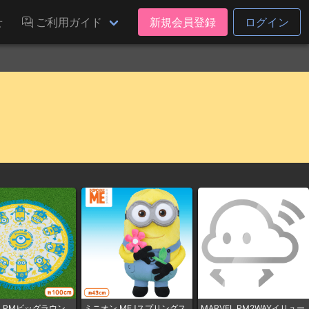
せ
ご利用ガイド
新規会員登録
ログイン
 ​PMビッグラウン
ミニオン ​MEJスプリングス
MARVEL PM2WAYイリュー