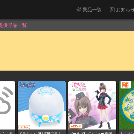
景品一覧
お知ら
提供景品一覧
ム” にぎ
ドラえもん PM電動プラネ
ガールズ&パンツァー 劇場
ミニオン