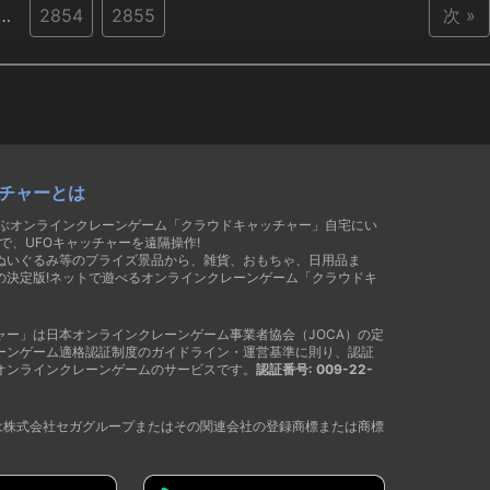
…
2854
2855
次 »
チャーとは
遊ぶオンラインクレーンゲーム「クラウドキャッチャー」自宅にい
で、UFOキャッチャーを遠隔操作!
ぬいぐるみ等のプライズ景品から、雑貨、おもちゃ、日用品ま
の決定版!ネットで遊べるオンラインクレーンゲーム「クラウドキ
ャー」は日本オンラインクレーンゲーム事業者協会（JOCA）の定
ーンゲーム適格認証制度のガイドライン・運営基準に則り、認証
オンラインクレーンゲームのサービスです。
認証番号: 009-22-
®は株式会社セガグループまたはその関連会社の登録商標または商標