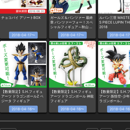
チョコパイ アソートBOX
ガールズ＆パンツァー 最終
ルパン三世 MASTER
章 パンツァーフォー！スペ
S PIECE LUPIN TH
シャルフィギュア～秋山 優
2018
花里 冬服ver～
2018-04-17〜
2018-04-17〜
2018-04-1
【数量限定】S.H.フィギュ
【数量限定】S.H.フィギュ
【数量限定】S.H.
アーツ ドラゴンボールZ ベ
アーツ ドラゴンボール 神龍
アーツ 孫悟空-少年
ジータ フィギュア
フィギュア
ラゴンボール』
2018-04-16〜
2018-04-16〜
2018-04-1