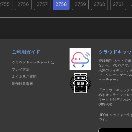
2755
2756
2757
2758
2759
2760
2761
ご利用ガイド
クラウドキャッ
登録無料!ネットで
クラウドキャッチャーとは
ながら、PCやスマホ
プレイ方法
人気のフィギュア、
で、クレーンゲーム
よくあるご質問
ャッチャー」
動作対象端末
「クラウドキャッチ
めるオンラインクレ
マークを付与された
009-02
UFOキャッチャー
です。