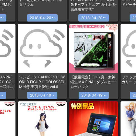
 PMお
タリウム
版 ​PMフィギュア“西住まほ-
ドビー
ット
黒森峰女学園”
0〜
2018-04-20〜
2018-04-20〜
2
ANPRE
ワンピース BANPRESTO W
【数量限定】3DS 真・女神
リラック
RＥ COL
ORLD FIGURＥ COLOSSEU
転生IV & FINAL ダブルヒー
カリー 
下一武道会
M 造形王頂上決戦 vol.6
ローパック
9〜
2018-04-19〜
2018-04-19〜
2