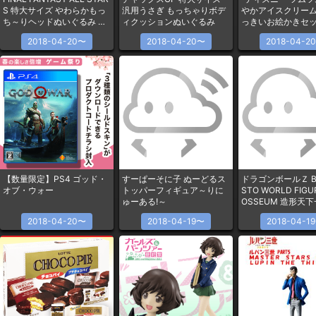
S 特大サイズ やわらかもっ
汎用うさぎ もっちゃりボデ
やかアイスクリーム
ち～りヘッドぬいぐるみ チ
ィクッションぬいぐるみ
っきいお絵かきセ
ョコボ
2018-04-20〜
2018-04-20〜
2018-04-2
【数量限定】PS4 ゴッド・
すーぱーそに子 ぬーどるス
ドラゴンボールＺ B
オブ・ウォー
トッパーフィギュア～りに
STO WORLD FIGU
ゅーある!～
OSSEUM 造形天
其之六
2018-04-20〜
2018-04-19〜
2018-04-1