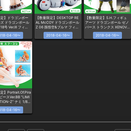
限定】ドラゴンボー
【数量限定】DESKTOP RE
【数量限定】S.H.フィギュ
ズ ドラゴンボール
AL McCOY ドラゴンボール
アーツ ドラゴンボール ゼノ
号 Ver.III フィギ
Z 06 孫悟空&ブルマ フィギ
バース トランクス XENOVE
ュア
RSE Edition フィギュア
018-04-16〜
2018-04-16〜
2018-04-16〜
Portrait.Of.Pira
ピースVer.BB ”LIMI
ITION-Z” ナミ 1/8ス
フィギュア
018-04-16〜