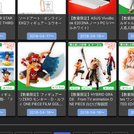
 STAR
ソードアート・オンライン
【数量限定】ASUS VivoBo
【数量
E THIRD
EXQフィギュア～ユウキ～
ok E203NA ノートPC (パー
ルギャル
ルホワイト)
人造人間18
ュア
7〜
2018-04-17〜
2018-04-16〜
2
フィギュ
【数量限定】フィギュアー
【数量限定】HYBRID GRA
【数量限定】
期- 『ド
ツZERO モンキー・D・ルフ
DE From TV animation O
tes ワン
ィ ONE PIECE FILM GOLD
NE PIECE 白ひげ海賊団
TED ED
Opening Ver.
ケール 
6〜
2018-04-16〜
2018-04-16〜
2