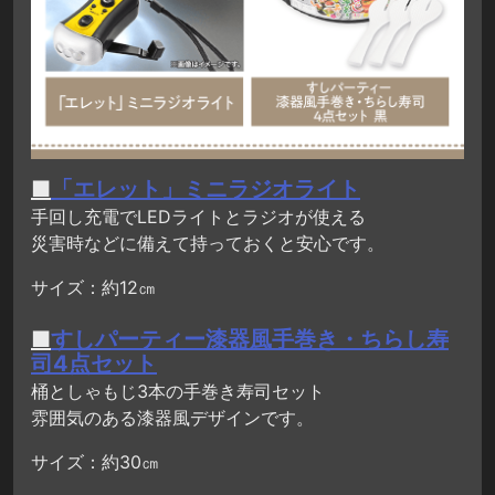
■
「エレット」ミニラジオライト
手回し充電でLEDライトとラジオが使える
災害時などに備えて持っておくと安心です。
サイズ：約12㎝
■
すしパーティー漆器風手巻き・ちらし寿
司4点セット
桶としゃもじ3本の手巻き寿司セット
雰囲気のある漆器風デザインです。
サイズ：約30㎝