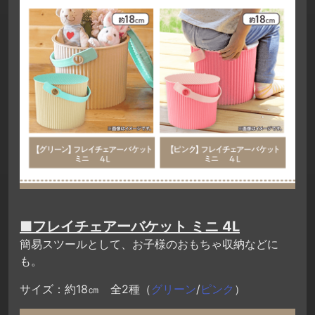
■フレイチェアーバケット ミニ 4L
簡易スツールとして、お子様のおもちゃ収納などに
も。
サイズ：約18㎝ 全2種（
グリーン
/
ピンク
）